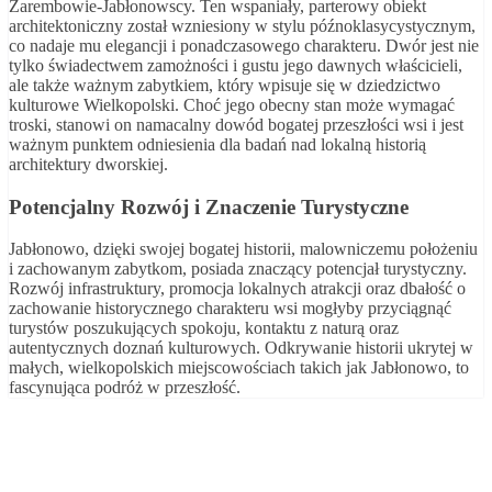
Zarembowie-Jabłonowscy. Ten wspaniały, parterowy obiekt
architektoniczny został wzniesiony w stylu późnoklasycystycznym,
co nadaje mu elegancji i ponadczasowego charakteru. Dwór jest nie
tylko świadectwem zamożności i gustu jego dawnych właścicieli,
ale także ważnym zabytkiem, który wpisuje się w dziedzictwo
kulturowe Wielkopolski. Choć jego obecny stan może wymagać
troski, stanowi on namacalny dowód bogatej przeszłości wsi i jest
ważnym punktem odniesienia dla badań nad lokalną historią
architektury dworskiej.
Potencjalny Rozwój i Znaczenie Turystyczne
Jabłonowo, dzięki swojej bogatej historii, malowniczemu położeniu
i zachowanym zabytkom, posiada znaczący potencjał turystyczny.
Rozwój infrastruktury, promocja lokalnych atrakcji oraz dbałość o
zachowanie historycznego charakteru wsi mogłyby przyciągnąć
turystów poszukujących spokoju, kontaktu z naturą oraz
autentycznych doznań kulturowych. Odkrywanie historii ukrytej w
małych, wielkopolskich miejscowościach takich jak Jabłonowo, to
fascynująca podróż w przeszłość.