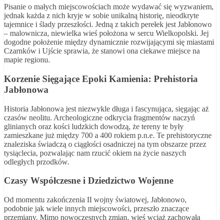
Pisanie o małych miejscowościach może wydawać się wyzwaniem,
jednak każda z nich kryje w sobie unikalną historię, nieodkryte
tajemnice i ślady przeszłości. Jedną z takich perełek jest Jabłonowo
– malownicza, niewielka wieś położona w sercu Wielkopolski. Jej
dogodne położenie między dynamicznie rozwijającymi się miastami
Czarnków i Ujście sprawia, że stanowi ona ciekawe miejsce na
mapie regionu.
Korzenie Sięgające Epoki Kamienia: Prehistoria
Jabłonowa
Historia Jabłonowa jest niezwykle długa i fascynująca, sięgając aż
czasów neolitu. Archeologiczne odkrycia fragmentów naczyń
glinianych oraz kości ludzkich dowodzą, że tereny te były
zamieszkane już między 700 a 400 rokiem p.n.e. Te prehistoryczne
znaleziska świadczą o ciągłości osadniczej na tym obszarze przez
tysiąclecia, pozwalając nam rzucić okiem na życie naszych
odległych przodków.
Czasy Współczesne i Dziedzictwo Wojenne
Od momentu zakończenia II wojny światowej, Jabłonowo,
podobnie jak wiele innych miejscowości, przeszło znaczące
przemiany. Mimo nowoczesnych zmian, wieś wciąż zachowała