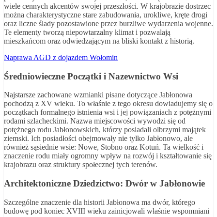
wiele cennych akcentów swojej przeszłości. W krajobrazie dostrzec
można charakterystyczne stare zabudowania, urokliwe, kręte drogi
oraz liczne ślady pozostawione przez burzliwe wydarzenia wojenne.
Te elementy tworzą niepowtarzalny klimat i pozwalają
mieszkańcom oraz odwiedzającym na bliski kontakt z historią.
Naprawa AGD z dojazdem Wołomin
Średniowieczne Początki i Nazewnictwo Wsi
Najstarsze zachowane wzmianki pisane dotyczące Jabłonowa
pochodzą z XV wieku. To właśnie z tego okresu dowiadujemy się o
początkach formalnego istnienia wsi i jej powiązaniach z potężnymi
rodami szlacheckimi. Nazwa miejscowości wywodzi się od
potężnego rodu Jabłonowskich, którzy posiadali olbrzymi majątek
ziemski. Ich posiadłości obejmowały nie tylko Jabłonowo, ale
również sąsiednie wsie: Nowe, Stobno oraz Kotuń. Ta wielkość i
znaczenie rodu miały ogromny wpływ na rozwój i kształtowanie się
krajobrazu oraz struktury społecznej tych terenów.
Architektoniczne Dziedzictwo: Dwór w Jabłonowie
Szczególne znaczenie dla historii Jabłonowa ma dwór, którego
budowę pod koniec XVIII wieku zainicjowali właśnie wspomniani