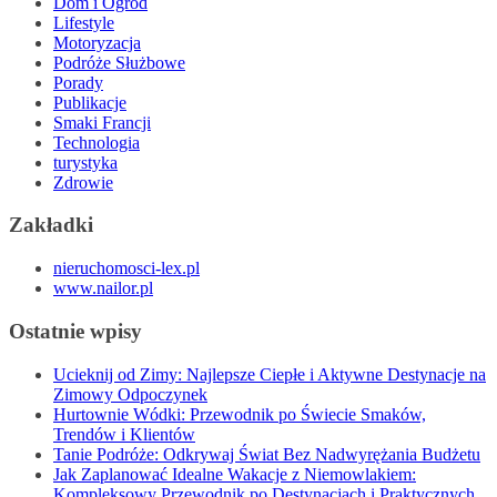
Dom i Ogród
Lifestyle
Motoryzacja
Podróże Służbowe
Porady
Publikacje
Smaki Francji
Technologia
turystyka
Zdrowie
Zakładki
nieruchomosci-lex.pl
www.nailor.pl
Ostatnie wpisy
Ucieknij od Zimy: Najlepsze Ciepłe i Aktywne Destynacje na
Zimowy Odpoczynek
Hurtownie Wódki: Przewodnik po Świecie Smaków,
Trendów i Klientów
Tanie Podróże: Odkrywaj Świat Bez Nadwyrężania Budżetu
Jak Zaplanować Idealne Wakacje z Niemowlakiem:
Kompleksowy Przewodnik po Destynacjach i Praktycznych