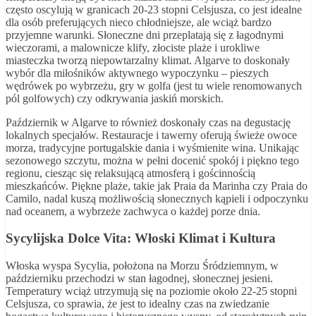
często oscylują w granicach 20-23 stopni Celsjusza, co jest idealne
dla osób preferujących nieco chłodniejsze, ale wciąż bardzo
przyjemne warunki. Słoneczne dni przeplatają się z łagodnymi
wieczorami, a malownicze klify, złociste plaże i urokliwe
miasteczka tworzą niepowtarzalny klimat. Algarve to doskonały
wybór dla miłośników aktywnego wypoczynku – pieszych
wędrówek po wybrzeżu, gry w golfa (jest tu wiele renomowanych
pól golfowych) czy odkrywania jaskiń morskich.
Październik w Algarve to również doskonały czas na degustację
lokalnych specjałów. Restauracje i tawerny oferują świeże owoce
morza, tradycyjne portugalskie dania i wyśmienite wina. Unikając
sezonowego szczytu, można w pełni docenić spokój i piękno tego
regionu, ciesząc się relaksującą atmosferą i gościnnością
mieszkańców. Piękne plaże, takie jak Praia da Marinha czy Praia do
Camilo, nadal kuszą możliwością słonecznych kąpieli i odpoczynku
nad oceanem, a wybrzeże zachwyca o każdej porze dnia.
Sycylijska Dolce Vita: Włoski Klimat i Kultura
Włoska wyspa Sycylia, położona na Morzu Śródziemnym, w
październiku przechodzi w stan łagodnej, słonecznej jesieni.
Temperatury wciąż utrzymują się na poziomie około 22-25 stopni
Celsjusza, co sprawia, że jest to idealny czas na zwiedzanie