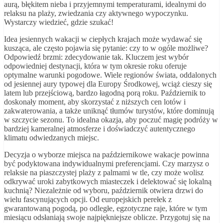
aurą, błękitem nieba i przyjemnymi temperaturami, idealnymi do
relaksu na plaży, zwiedzania czy aktywnego wypoczynku.
Wystarczy wiedzieć, gdzie szukać!
Idea jesiennych wakacji w ciepłych krajach może wydawać się
kusząca, ale często pojawia się pytanie: czy to w ogóle możliwe?
Odpowiedź brzmi: zdecydowanie tak. Kluczem jest wybór
odpowiedniej destynacji, która w tym okresie roku oferuje
optymalne warunki pogodowe. Wiele regionów świata, oddalonych
od jesiennej aury typowej dla Europy Środkowej, wciąż cieszy się
latem lub przejściową, bardzo łagodną porą roku. Październik to
doskonały moment, aby skorzystać z niższych cen lotów i
zakwaterowania, a także uniknąć tłumów turystów, które dominują
w szczycie sezonu. To idealna okazja, aby poczuć magię podróży w
bardziej kameralnej atmosferze i doświadczyć autentycznego
klimatu odwiedzanych miejsc.
Decyzja o wyborze miejsca na październikowe wakacje powinna
być podyktowana indywidualnymi preferencjami. Czy marzysz o
relaksie na piaszczystej plaży z palmami w tle, czy może wolisz
odkrywać uroki zabytkowych miasteczek i delektować się lokalną
kuchnią? Niezależnie od wyboru, październik otwiera drzwi do
wielu fascynujących opcji. Od europejskich perełek z
gwarantowaną pogodą, po odległe, egzotyczne raje, które w tym
miesiącu odsłaniają swoje najpiękniejsze oblicze. Przygotuj się na