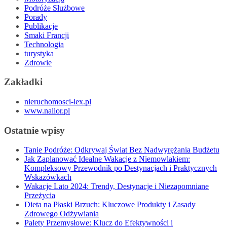
Podróże Służbowe
Porady
Publikacje
Smaki Francji
Technologia
turystyka
Zdrowie
Zakładki
nieruchomosci-lex.pl
www.nailor.pl
Ostatnie wpisy
Tanie Podróże: Odkrywaj Świat Bez Nadwyrężania Budżetu
Jak Zaplanować Idealne Wakacje z Niemowlakiem:
Kompleksowy Przewodnik po Destynacjach i Praktycznych
Wskazówkach
Wakacje Lato 2024: Trendy, Destynacje i Niezapomniane
Przeżycia
Dieta na Płaski Brzuch: Kluczowe Produkty i Zasady
Zdrowego Odżywiania
Palety Przemysłowe: Klucz do Efektywności i