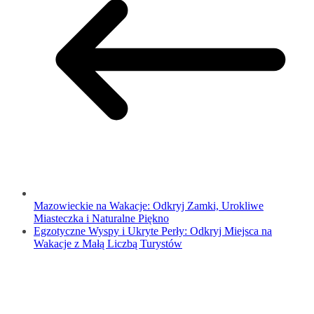
Mazowieckie na Wakacje: Odkryj Zamki, Urokliwe
Miasteczka i Naturalne Piękno
Egzotyczne Wyspy i Ukryte Perły: Odkryj Miejsca na
Wakacje z Małą Liczbą Turystów