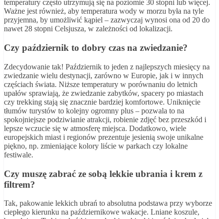
temperatury często utrzymują się na poziomie 30 stopni lub więcej.
Ważne jest również, aby temperatura wody w morzu była na tyle
przyjemna, by umożliwić kąpiel – zazwyczaj wynosi ona od 20 do
nawet 28 stopni Celsjusza, w zależności od lokalizacji.
Czy październik to dobry czas na zwiedzanie?
Zdecydowanie tak! Październik to jeden z najlepszych miesięcy na
zwiedzanie wielu destynacji, zarówno w Europie, jak i w innych
częściach świata. Niższe temperatury w porównaniu do letnich
upałów sprawiają, że zwiedzanie zabytków, spacery po miastach
czy trekking stają się znacznie bardziej komfortowe. Uniknięcie
tłumów turystów to kolejny ogromny plus – pozwala to na
spokojniejsze podziwianie atrakcji, robienie zdjęć bez przeszkód i
lepsze wczucie się w atmosferę miejsca. Dodatkowo, wiele
europejskich miast i regionów prezentuje jesienią swoje unikalne
piękno, np. zmieniające kolory liście w parkach czy lokalne
festiwale.
Czy muszę zabrać ze sobą lekkie ubrania i krem z
filtrem?
Tak, pakowanie lekkich ubrań to absolutna podstawa przy wyborze
ciepłego kierunku na październikowe wakacje. Lniane koszule,