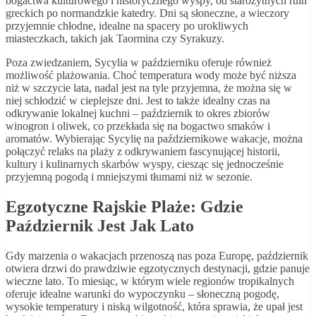
bogactwa kulturowego i historycznego wyspy, od starożytnych ruin
greckich po normandzkie katedry. Dni są słoneczne, a wieczory
przyjemnie chłodne, idealne na spacery po urokliwych
miasteczkach, takich jak Taormina czy Syrakuzy.
Poza zwiedzaniem, Sycylia w październiku oferuje również
możliwość plażowania. Choć temperatura wody może być niższa
niż w szczycie lata, nadal jest na tyle przyjemna, że można się w
niej schłodzić w cieplejsze dni. Jest to także idealny czas na
odkrywanie lokalnej kuchni – październik to okres zbiorów
winogron i oliwek, co przekłada się na bogactwo smaków i
aromatów. Wybierając Sycylię na październikowe wakacje, można
połączyć relaks na plaży z odkrywaniem fascynującej historii,
kultury i kulinarnych skarbów wyspy, ciesząc się jednocześnie
przyjemną pogodą i mniejszymi tłumami niż w sezonie.
Egzotyczne Rajskie Plaże: Gdzie
Październik Jest Jak Lato
Gdy marzenia o wakacjach przenoszą nas poza Europę, październik
otwiera drzwi do prawdziwie egzotycznych destynacji, gdzie panuje
wieczne lato. To miesiąc, w którym wiele regionów tropikalnych
oferuje idealne warunki do wypoczynku – słoneczną pogodę,
wysokie temperatury i niską wilgotność, która sprawia, że upał jest