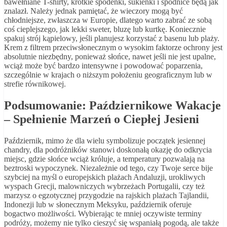
bawełniane T-shirty, krótkie spodenki, sukienki i spódnice będą jak
znalazł. Należy jednak pamiętać, że wieczory mogą być
chłodniejsze, zwłaszcza w Europie, dlatego warto zabrać ze sobą
coś cieplejszego, jak lekki sweter, bluzę lub kurtkę. Koniecznie
spakuj strój kąpielowy, jeśli planujesz korzystać z basenu lub plaży.
Krem z filtrem przeciwsłonecznym o wysokim faktorze ochrony jest
absolutnie niezbędny, ponieważ słońce, nawet jeśli nie jest upalne,
wciąż może być bardzo intensywne i powodować poparzenia,
szczególnie w krajach o niższym położeniu geograficznym lub w
strefie równikowej.
Podsumowanie: Październikowe Wakacje
– Spełnienie Marzeń o Ciepłej Jesieni
Październik, mimo że dla wielu symbolizuje początek jesiennej
chandry, dla podróżników stanowi doskonałą okazję do odkrycia
miejsc, gdzie słońce wciąż króluje, a temperatury pozwalają na
beztroski wypoczynek. Niezależnie od tego, czy Twoje serce bije
szybciej na myśl o europejskich plażach Andaluzji, urokliwych
wyspach Grecji, malowniczych wybrzeżach Portugalii, czy też
marzysz o egzotycznej przygodzie na rajskich plażach Tajlandii,
Indonezji lub w słonecznym Meksyku, październik oferuje
bogactwo możliwości. Wybierając te mniej oczywiste terminy
podróży, możemy nie tylko cieszyć się wspaniałą pogodą, ale także