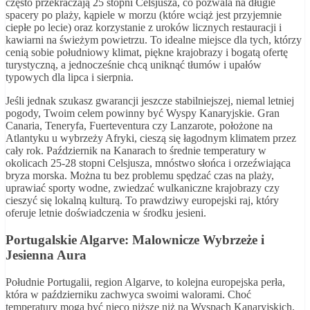
często przekraczają 25 stopni Celsjusza, co pozwala na długie
spacery po plaży, kąpiele w morzu (które wciąż jest przyjemnie
ciepłe po lecie) oraz korzystanie z uroków licznych restauracji i
kawiarni na świeżym powietrzu. To idealne miejsce dla tych, którzy
cenią sobie południowy klimat, piękne krajobrazy i bogatą ofertę
turystyczną, a jednocześnie chcą uniknąć tłumów i upałów
typowych dla lipca i sierpnia.
Jeśli jednak szukasz gwarancji jeszcze stabilniejszej, niemal letniej
pogody, Twoim celem powinny być Wyspy Kanaryjskie. Gran
Canaria, Teneryfa, Fuerteventura czy Lanzarote, położone na
Atlantyku u wybrzeży Afryki, cieszą się łagodnym klimatem przez
cały rok. Październik na Kanarach to średnie temperatury w
okolicach 25-28 stopni Celsjusza, mnóstwo słońca i orzeźwiająca
bryza morska. Można tu bez problemu spędzać czas na plaży,
uprawiać sporty wodne, zwiedzać wulkaniczne krajobrazy czy
cieszyć się lokalną kulturą. To prawdziwy europejski raj, który
oferuje letnie doświadczenia w środku jesieni.
Portugalskie Algarve: Malownicze Wybrzeże i
Jesienna Aura
Południe Portugalii, region Algarve, to kolejna europejska perła,
która w październiku zachwyca swoimi walorami. Choć
temperatury mogą być nieco niższe niż na Wyspach Kanaryjskich,