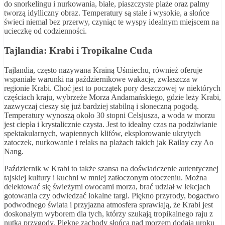
do snorkelingu i nurkowania, białe, piaszczyste plaże oraz palmy
tworzą idylliczny obraz. Temperatury są stałe i wysokie, a słońce
świeci niemal bez przerwy, czyniąc te wyspy idealnym miejscem na
ucieczkę od codzienności.
Tajlandia: Krabi i Tropikalne Cuda
Tajlandia, często nazywana Krainą Uśmiechu, również oferuje
wspaniałe warunki na październikowe wakacje, zwłaszcza w
regionie Krabi. Choć jest to początek pory deszczowej w niektórych
częściach kraju, wybrzeże Morza Andamańskiego, gdzie leży Krabi,
zazwyczaj cieszy się już bardziej stabilną i słoneczną pogodą.
Temperatury wynoszą około 30 stopni Celsjusza, a woda w morzu
jest ciepła i krystalicznie czysta. Jest to idealny czas na podziwianie
spektakularnych, wapiennych klifów, eksplorowanie ukrytych
zatoczek, nurkowanie i relaks na plażach takich jak Railay czy Ao
Nang.
Październik w Krabi to także szansa na doświadczenie autentycznej
tajskiej kultury i kuchni w mniej zatłoczonym otoczeniu. Można
delektować się świeżymi owocami morza, brać udział w lekcjach
gotowania czy odwiedzać lokalne targi. Piękno przyrody, bogactwo
podwodnego świata i przyjazna atmosfera sprawiają, że Krabi jest
doskonałym wyborem dla tych, którzy szukają tropikalnego raju z
nutką przygody. Piękne zachody słońca nad morzem dodają uroku