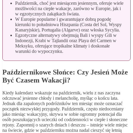
Październik, choć jest miesiącem jesiennym, oferuje wiele
możliwości na ciepłe wakacje, zarówno w Europie, jak i
w egzotycznych zakątkach świata.
W Europie popularne i gwarantujące dobrą pogodę
kierunki to południowa Hiszpania (Costa del Sol, Wyspy
Kanaryjskie), Portugalia (Algarve) oraz włoska Sycylia.
Egzotyczne alternatywy obejmują Bali i wyspy Gili w
Indonezji, Krabi w Tajlandii oraz Playa del Carmen w
Meksyku, oferujące tropikalne klimaty i doskonałe
warunki do wypoczynku.
Październikowe Słońce: Czy Jesień Może
Być Czasem Wakacji?
Kiedy kalendarz wskazuje na październik, wielu z nas zaczyna
odczuwać jesienne chłody i melancholię, myśląc o końcu lata.
Jednak dla zapalonych podróżników ten miesiąc może oznaczać
początek niezwykłej przygody. Październik, często niedoceniany
jako miesiąc wakacyjny, skrywa w sobie ogromny potencjał dla
osób poszukujących ucieczki od codzienności w ciepłe i słoneczne
rejony. Zapomnij o szarych dniach i deszczu – istnieje wiele miejsc
na świecie, gdzie w październiku można nadal cieszyć się letnią