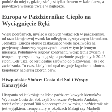
podróż do miejsc, gdzie jesień jest tylko słowem w kalendarzu, a
prawdziwe wakacje trwają w najlepsze.
Europa w Październiku: Ciepło na
Wyciągnięcie Ręki
Wielu podróżnych, myśląc o ciepłych wakacjach w październiku,
od razu kieruje swój wzrok ku odległym, egzotycznym kierunkom.
Jednakże, Europa oferuje zaskakująco wiele możliwości na
przyjemny, słoneczny wypoczynek nawet w tym jesiennym
miesiącu. Południowe regiony kontynentu wciąż tętnią życiem, a
temperatury często utrzymują się na poziomie przyjemnych 20-25
stopni Celsjusza, co jest idealne zarówno do plażowania, jak i do
zwiedzania. To czas, kiedy letni upał ustępuje łagodnemu słońcu, a
krajobrazy nabierają złotych barw.
Hiszpańskie Słońce: Costa del Sol i Wyspy
Kanaryjskie
Hiszpania od lat króluje na liście październikowych kierunków.
Wybrzeże Costa del Sol, czyli Słoneczne Wybrzeże Andaluzji,
wciąż oferuje ponad 300 słonecznych dni w roku, a październik nie
jest wyjątkiem. Temperatury w okolicach Malagi czy Marbelli