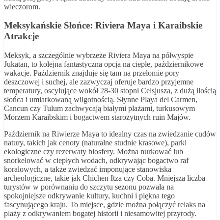
wieczorom.
Meksykańskie Słońce: Riviera Maya i Karaibskie
Atrakcje
Meksyk, a szczególnie wybrzeże Riviera Maya na półwyspie
Jukatan, to kolejna fantastyczna opcja na ciepłe, październikowe
wakacje. Październik znajduje się tam na przełomie pory
deszczowej i suchej, ale zazwyczaj oferuje bardzo przyjemne
temperatury, oscylujące wokół 28-30 stopni Celsjusza, z dużą ilością
słońca i umiarkowaną wilgotnością. Słynne Playa del Carmen,
Cancun czy Tulum zachwycają białymi plażami, turkusowym
Morzem Karaibskim i bogactwem starożytnych ruin Majów.
Październik na Riwierze Maya to idealny czas na zwiedzanie cudów
natury, takich jak cenoty (naturalne studnie krasowe), parki
ekologiczne czy rezerwaty biosfery. Można nurkować lub
snorkelować w ciepłych wodach, odkrywając bogactwo raf
koralowych, a także zwiedzać imponujące stanowiska
archeologiczne, takie jak Chichen Itza czy Coba. Mniejsza liczba
turystów w porównaniu do szczytu sezonu pozwala na
spokojniejsze odkrywanie kultury, kuchni i piękna tego
fascynującego kraju. To miejsce, gdzie można połączyć relaks na
plaży z odkrywaniem bogatej historii i niesamowitej przyrody.