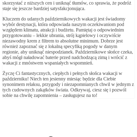
skorzystać z niższych cen i uniknąć tłumów, co sprawia, że podróż
staje się jeszcze bardziej satysfakcjonująca.
Kluczem do udanych październikowych wakacji jest świadomy
wybór destynacji, która odpowiada naszym oczekiwaniom pod
względem klimatu, atrakcji i budżetu. Pamiętaj o odpowiednim
przygotowaniu – lekkie ubrania, strój kąpielowy i oczywiście
niezawodny krem z filtrem to absolutne minimum. Dobrze jest
również zapoznać się z lokalną specyfiką pogody w danym
regionie, aby uniknąć niespodzianek. Październikowe słońce czeka,
abyś mógł naładować baterie przed nadchodzącą zimą i wrócić z
wakacji z mnóstwem wspaniałych wspomnień.
Życzę Ci fantastycznych, ciepłych i pełnych słońca wakacji w
październiku! Niech ten jesienny miesiąc będzie dla Ciebie
synonimem relaksu, przygody i niezapomnianych chwil w jednym z
tych cudownych zakątków świata. Odkrywaj, ciesz się i pozwól
sobie na chwilę zapomnienia – zasługujesz na to!