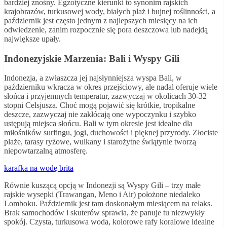
bardziej znośny. Egzotyczne kierunki to synonim rajskich
krajobrazów, turkusowej wody, białych plaż i bujnej roślinności, a
październik jest często jednym z najlepszych miesięcy na ich
odwiedzenie, zanim rozpocznie się pora deszczowa lub nadejdą
największe upały.
Indonezyjskie Marzenia: Bali i Wyspy Gili
Indonezja, a zwłaszcza jej najsłynniejsza wyspa Bali, w
październiku wkracza w okres przejściowy, ale nadal oferuje wiele
słońca i przyjemnych temperatur, zazwyczaj w okolicach 30-32
stopni Celsjusza. Choć mogą pojawić się krótkie, tropikalne
deszcze, zazwyczaj nie zakłócają one wypoczynku i szybko
ustępują miejsca słońcu. Bali w tym okresie jest idealne dla
miłośników surfingu, jogi, duchowości i pięknej przyrody. Złociste
plaże, tarasy ryżowe, wulkany i starożytne świątynie tworzą
niepowtarzalną atmosferę.
karafka na wodę brita
Równie kuszącą opcją w Indonezji są Wyspy Gili – trzy małe
rajskie wysepki (Trawangan, Meno i Air) położone niedaleko
Lomboku. Październik jest tam doskonałym miesiącem na relaks.
Brak samochodów i skuterów sprawia, że panuje tu niezwykły
spokój. Czysta, turkusowa woda, kolorowe rafy koralowe idealne